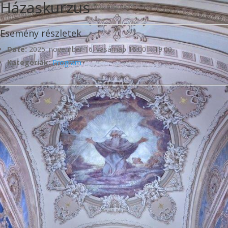
Házaskurzus
Esemény részletek
Date:
2025. november 16. vasárnap 16:00
–
19:00
Kategóriák:
Program