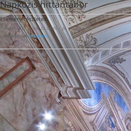
Napközis hittantábor
Esemény részletek
Date:
2026. június 22. hétfő
–
26. péntek
Kategóriák:
Program