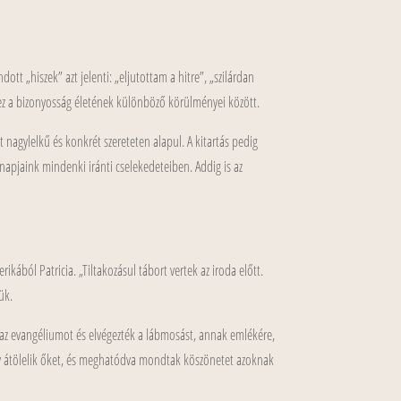
dott „hiszek” azt jelenti: „eljutottam a hitre”, „szilárdan
z a bizonyosság életének különböző körülményei között.
t nagylelkű és konkrét szereteten alapul. A kitartás pedig
znapjaink mindenki iránti cselekedeteiben. Addig is az
ikából Patricia. „Tiltakozásul tábort vertek az iroda előtt.
ük.
 az evangéliumot és elvégezték a lábmosást, annak emlékére,
 hogy átölelik őket, és meghatódva mondtak köszönetet azoknak