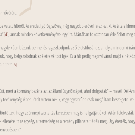
r nővérére.
sba vetett hitéről. Az eredeti görög szöveg még nagyobb erővel fejezi ezt ki. Az általa kimon
ra”
[4]
, annak minden következményével együtt. Mártában fokozatosan érlelődött meg e
gy nagylelkűen bízzunk benne, és ragaszkodjunk az ő életstílusához, amely a mindenki irán
tjuk, hogy beigazolódnak az életre váltott igék. Ez a hit pedig megnyilvánul majd a hétkö
 hitet!”
[5]
gyütt, mert a kormány bezárta azt az állami ügynökséget, ahol dolgoztak” – meséli Dél-Amer
 tevékenységükben, ételt vittem nekik, vagy egyszerűen csak megálltam beszélgetni vel
ntöttek, hogy az ünnepi szertartás keretében meg is hallgatják őket. Aztán felolvasták
ek ellenére itt az egység, a testvériség és a remény pillanatait élték meg. Úgy érezték,
szenvedésben.”