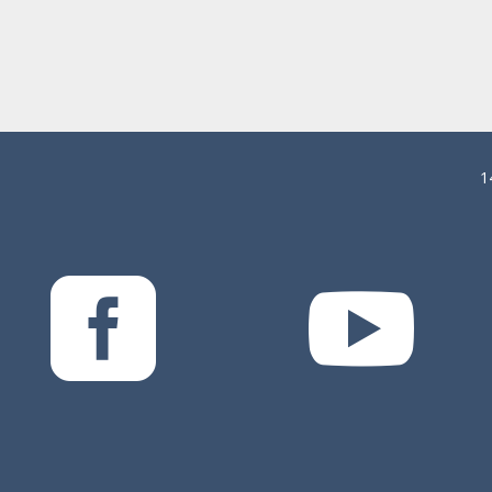
1

