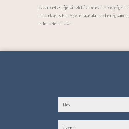
Jézusnak ezt az igéjét választották a keresztények egységéér
mindenkivel. Ez Isten vágya és javaslata az emberiség számára
cselekedetekből fakad.