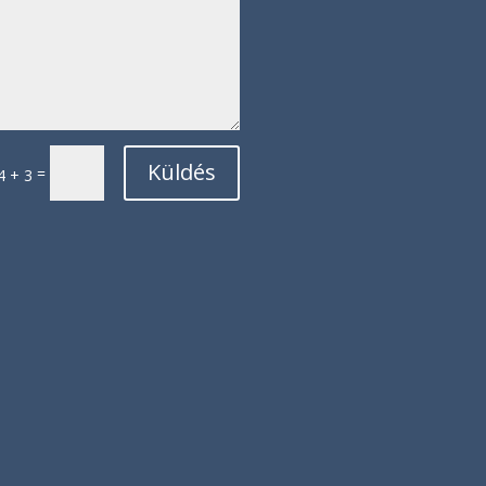
Küldés
=
4 + 3