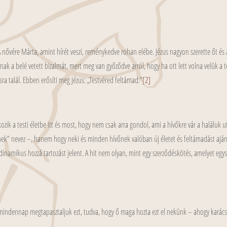
 nővére Márta, amint hírét veszi, reménykedve rohan elébe. Jézus nagyon szerette őt és a
nak a belé vetett bizalmát, mert meg van győződve arról, hogy ha ott lett volna velük a t
ra talál. Ebben erősíti meg Jézus: „Testvéred feltámad.”
[2]
kozik a testi életbe itt és most, hogy nem csak arra gondol, ami a hívőkre vár a haláluk u
knek” nevez –, hanem hogy neki és minden hívőnek valóban új életet és feltámadást aján
 dinamikus hozzá tartozást jelent. A hit nem olyan, mint egy szerződéskötés, amelyet egysze
ogy mindennap megtapasztaljuk ezt, tudva, hogy ő maga hozta ezt el nekünk – ahogy kará