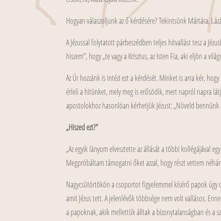
Hogyan válaszoljunk az ő kérdésére? Tekintsünk Mártára, Lázá
A Jézussal folytatott párbeszédben teljes hitvallást tesz a Jézu
hiszem”, hogy „te vagy a Krisztus, az Isten Fia, aki eljön a világ
Az Úr hozzánk is intézi ezt a kérdését. Minket is arra kér, ho
érleli a hitünket, mely meg is erősödik, mert napról napra lá
apostolokhoz hasonlóan kérhetjük Jézust: „Növeld bennünk a
„Hiszed ezt?”
„Az egyik lányom elvesztette az állását a többi kollégájával e
Megpróbáltam támogatni őket azzal, hogy részt vettem néhány
Nagycsütörtökön a csoportot figyelemmel kísérő papok úgy dö
amit Jézus tett. A jelenlévők többsége nem volt vallásos. Enn
a papoknak, akik mellettük álltak a bizonytalanságban és a 