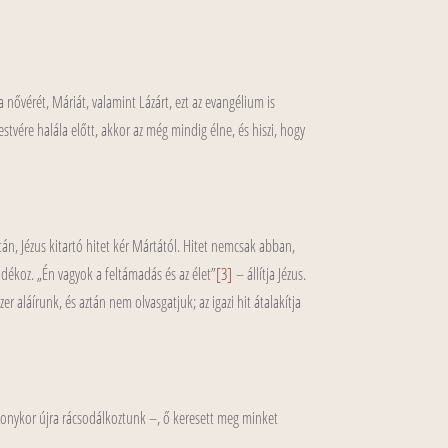
 nővérét, Máriát, valamint Lázárt, ezt az evangélium is
estvére halála előtt, akkor az még mindig élne, és hiszi, hogy
tán, Jézus kitartó hitet kér Mártától. Hitet nemcsak abban,
dékoz. „Én vagyok a feltámadás és az élet”
[3]
– állítja Jézus.
r aláírunk, és aztán nem olvasgatjuk; az igazi hit átalakítja
csonykor újra rácsodálkoztunk –, ő keresett meg minket