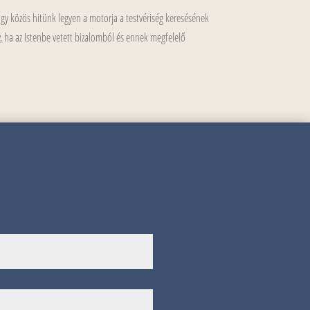
ogy közös hitünk legyen a motorja a testvériség keresésének
y, ha az Istenbe vetett bizalomból és ennek megfelelő