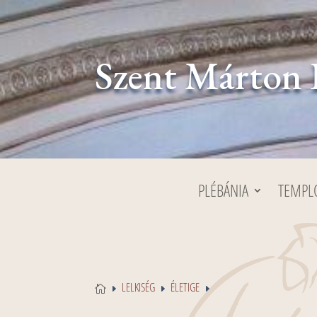
Szent Márton 
PLÉBÁNIA
TEMP
LELKISÉG
ÉLETIGE

E
E
E