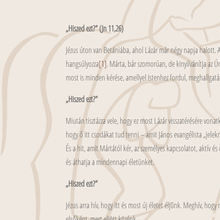
„Hiszed ezt?” (Jn 11,26)
Jézus úton van Betániába, ahol Lázár már négy napja halott. A
hangsúlyozza
[1]
. Márta, bár szomorúan, de kinyilvánítja az Úr
most is minden kérése, amellyel Istenhez fordul, meghallgatás
„Hiszed ezt?”
Miután tisztázza vele, hogy ez most Lázár visszatérésére vonat
hogy ő itt csodákat tud tenni – amit János evangélista „jele
És a hit, amit Mártától kér, az személyes kapcsolatot, aktív és
és áthatja a mindennapi életünket.
„Hiszed ezt?”
Jézus arra hív, hogy itt és most új életet éljünk. Meghív, h
elsőként, mert eljött közénk.