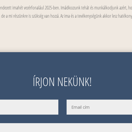
t rendezett imahét vezérfonalául 2025-ben. Imádkozzunk tehát és munkálkodjunk azért, h
, de a mi részünkre is szükség van hozzá. Az ima és a tevékenységünk akkor lesz hatékon
ÍRJON NEKÜNK!