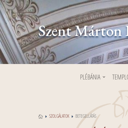
Szent Márton 
PLÉBÁNIA
TEMP
SZOLGÁLATOK
BETEGELLÁTÁS

E
E