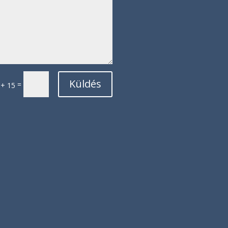
Küldés
=
 + 15