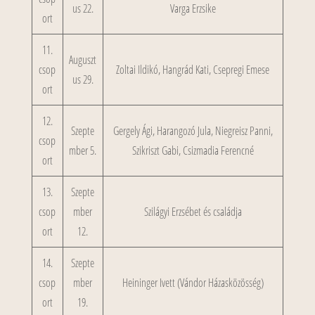
us 22.
Varga Erzsike
ort
11.
Auguszt
csop
Zoltai Ildikó, Hangrád Kati, Csepregi Emese
us 29.
ort
12.
Szepte
Gergely Ági, Harangozó Jula, Niegreisz Panni,
csop
mber 5.
Szikriszt Gabi, Csizmadia Ferencné
ort
13.
Szepte
csop
mber
Szilágyi Erzsébet és családja
ort
12.
14.
Szepte
csop
mber
Heininger Ivett (Vándor Házasközösség)
ort
19.