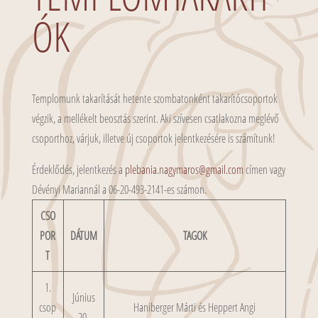
ÓK
Templomunk takarítását hetente szombatonként takarítócsoportok
végzik, a mellékelt beosztás szerint. Aki szívesen csatlakozna meglévő
csoporthoz, várjuk, illetve új csoportok jelentkezésére is számítunk!
Érdeklődés, jelentkezés a
@soramygan.ainabelp
moc.liamg
címen vagy
Dévényi Mariannál a 06-20-493-2141-es számon.
CSO
POR
DÁTUM
TAGOK
T
1.
Június
csop
Haniberger Márti és Heppert Angi
20.