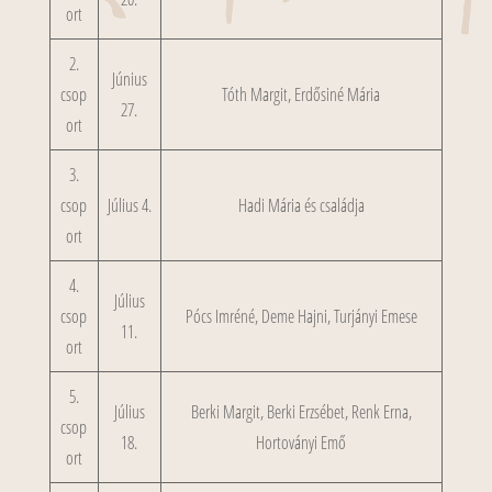
ort
2.
Június
csop
Tóth Margit, Erdősiné Mária
27.
ort
3.
csop
Július 4.
Hadi Mária és családja
ort
4.
Július
csop
Pócs Imréné, Deme Hajni, Turjányi Emese
11.
ort
5.
Július
Berki Margit, Berki Erzsébet, Renk Erna,
csop
18.
Hortoványi Emő
ort