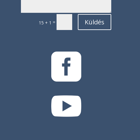
Küldés
=
15 + 1

