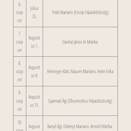
6.
Július
csop
Trieb Mariann (Forrás Házasközösség)
25.
ort
7.
Auguszt
csop
Dankai János és Marika
us 1.
ort
8.
Auguszt
csop
Heininger Klári, Maurer Mariann, Helm Erika
us 8.
ort
9.
Auguszt
csop
Gyarmati Ági (Ökumenikus Házasközösség)
us 15.
ort
10.
Auguszt
Kanyó Ági, Dévényi Mariann, Arnold Marika,
csop