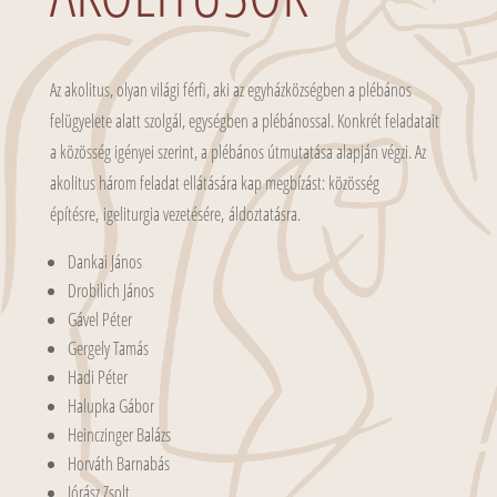
Az akolitus, olyan világi férfi, aki az egyházközségben a plébános
felügyelete alatt szolgál, egységben a plébánossal. Konkrét feladatait
a közösség igényei szerint, a plébános útmutatása alapján végzi. Az
akolitus három feladat ellátására kap megbízást: közösség
építésre, igeliturgia vezetésére, áldoztatásra.
Dankai János
Drobilich János
Gável Péter
Gergely Tamás
Hadi Péter
Halupka Gábor
Heinczinger Balázs
Horváth Barnabás
Jórász Zsolt