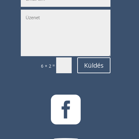
Küldés
=
6 + 2
