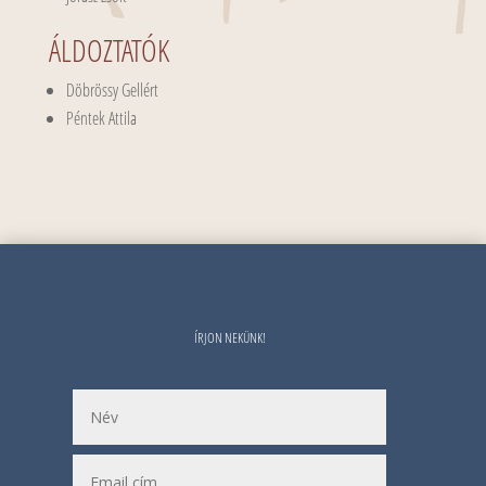
ÁLDOZTATÓK
Döbrössy Gellért
Péntek Attila
ÍRJON NEKÜNK!