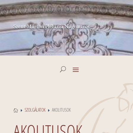
Szent Márton Plébánia Nagymaros
SZOLGÁLATOK
AKOLITUSOK

E
E
AKOLITUSOK