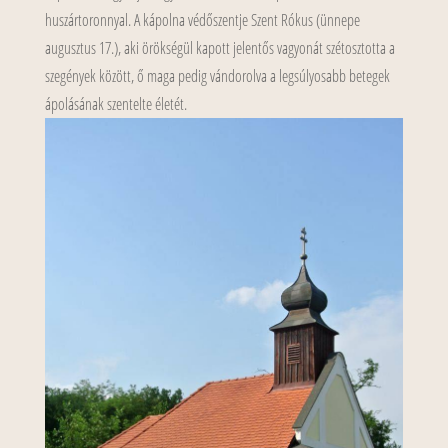
huszártoronnyal. A kápolna védőszentje Szent Rókus (ünnepe
augusztus 17.), aki örökségül kapott jelentős vagyonát szétosztotta a
szegények között, ő maga pedig vándorolva a legsúlyosabb betegek
ápolásának szentelte életét.