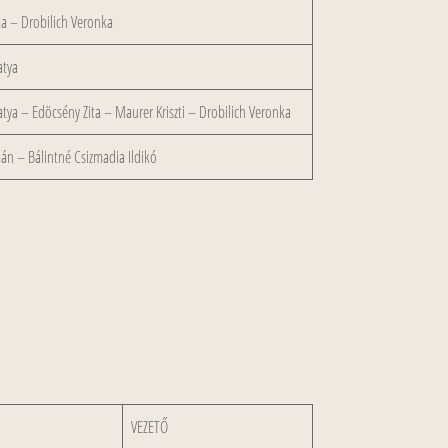
ka – Drobilich Veronka
atya
atya – Edöcsény Zita – Maurer Kriszti – Drobilich Veronka
mán – Bálintné Csizmadia Ildikó
VEZETŐ