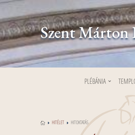
Szent Márton 
PLÉBÁNIA
TEMP
HITÉLET
HITOKTATÁS

E
E