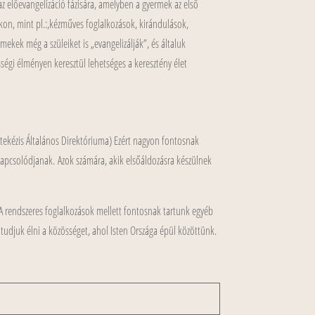
 az előevangelizáció fázisára, amelyben a gyermek az első
okon, mint pl.:,kézműves foglalkozások, kirándulások,
mekek még a szüleiket is „evangelizálják”, és általuk
ségi élményen keresztül lehetséges a keresztény élet
atekézis Általános Direktóriuma) Ezért nagyon fontosnak
bekapcsolódjanak. Azok számára, akik elsőáldozásra készülnek
 A rendszeres foglalkozások mellett fontosnak tartunk egyéb
tudjuk élni a közösséget, ahol Isten Országa épül közöttünk.