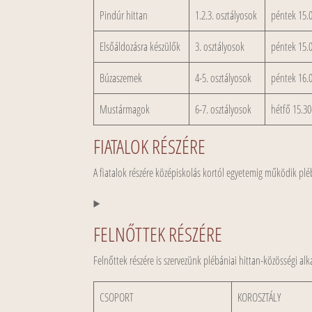
Pindúr hittan
1.2.3. osztályosok
péntek 15.0
Elsőáldozásra készülők
3. osztályosok
péntek 15.0
Búzaszemek
4-5. osztályosok
péntek 16.0
Mustármagok
6-7. osztályosok
hétfő 15.30
FIATALOK RÉSZÉRE
A fiatalok részére középiskolás kortól egyetemig működik pléb
FELNŐTTEK RÉSZÉRE
Felnőttek részére is szervezünk plébániai hittan-közösségi al
CSOPORT
KOROSZTÁLY