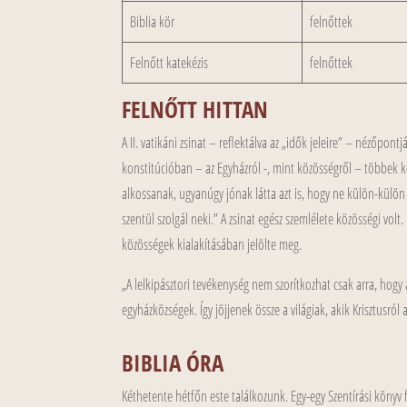
Biblia kör
felnőttek
Felnőtt katekézis
felnőttek
FELNŐTT HITTAN
A II. vatikáni zsinat – reflektálva az „idők jeleire” – nézőpon
konstitúcióban – az Egyházról -, mint közösségről – többek k
alkossanak, ugyanúgy jónak látta azt is, hogy ne külön-külö
szentül szolgál neki.” A zsinat egész szemlélete közösségi vo
közösségek kialakításában jelölte meg.
„A lelkipásztori tevékenység nem szorítkozhat csak arra, hogy 
egyházközségek. Így jöjjenek össze a világiak, akik Krisztusról 
BIBLIA ÓRA
Kéthetente hétfőn este találkozunk. Egy-egy Szentírási könyv 