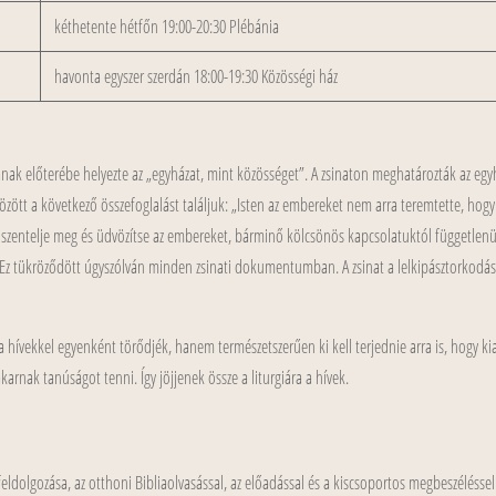
kéthetente hétfőn 19:00-20:30 Plébánia
havonta egyszer szerdán 18:00-19:30 Közösségi ház
tjának előterébe helyezte az „egyházat, mint közösséget”. A zsinaton meghatározták az egyhá
özött a következő összefoglalást találjuk: „Isten az embereket nem arra teremtette, h
n szentelje meg és üdvözítse az embereket, bárminő kölcsönös kapcsolatuktól függetlenü
lt. Ez tükröződött úgyszólván minden zsinati dokumentumban. A zsinat a lelkipásztorkodá
a hívekkel egyenként törődjék, hanem természetszerűen ki kell terjednie arra is, hogy ki
akarnak tanúságot tenni. Így jöjjenek össze a liturgiára a hívek.
feldolgozása, az otthoni Bibliaolvasással, az előadással és a kiscsoportos megbeszéléssel