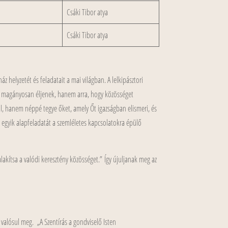
Csáki Tibor atya
Csáki Tibor atya
z helyzetét és feladatait a mai világban. A lelkipásztori
ogy magányosan éljenek, hanem arra, hogy közösséget
l, hanem néppé tegye őket, amely Őt igazságban elismeri, és
s egyik alapfeladatát a szemléletes kapcsolatokra épülő
alakítsa a valódi keresztény közösséget.” Így újuljanak meg az
 valósul meg. „A Szentírás a gondviselő Isten