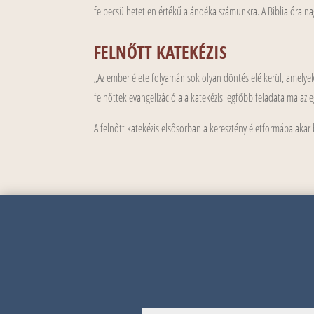
felbecsülhetetlen értékű ajándéka számunkra. A Biblia óra n
FELNŐTT KATEKÉZIS
„Az ember élete folyamán sok olyan döntés elé kerül, amelyek 
felnőttek evangelizációja a katekézis legfőbb feladata ma az 
A felnőtt katekézis elsősorban a keresztény életformába akar 