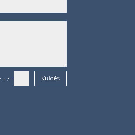
Küldés
=
4 + 7