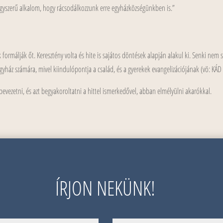
agyszerű alkalom, hogy rácsodálkozzunk erre egyházközségünkben is.”
formálják őt. Keresztény volta és hite is sajátos döntések alapján alakul ki. Senki nem s
egyház számára, mivel kiindulópontja a család, és a gyerekek evangelizációjának (vö: KÁD 
bevezetni, és azt begyakoroltatni a hittel ismerkedővel, abban elmélyülni akarókkal.
ÍRJON NEKÜNK!