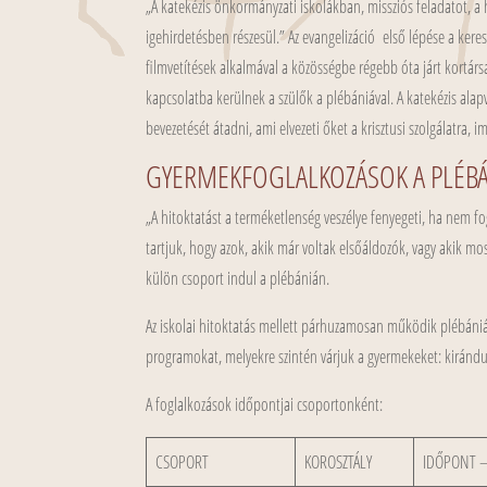
„A katekézis önkormányzati iskolákban, missziós feladatot, a hi
igehirdetésben részesül.” Az evangelizáció első lépése a ker
filmvetítések alkalmával a közösségbe régebb óta járt kortárs
kapcsolatba kerülnek a szülők a plébániával. A katekézis ala
bevezetését átadni, ami elvezeti őket a krisztusi szolgálatra, i
GYERMEKFOGLALKOZÁSOK A PLÉB
„A hitoktatást a terméketlenség veszélye fenyegeti, ha nem f
tartjuk, hogy azok, akik már voltak elsőáldozók, vagy akik mo
külön csoport indul a plébánián.
Az iskolai hitoktatás mellett párhuzamosan működik plébánián
programokat, melyekre szintén várjuk a gyermekeket: kirándul
A foglalkozások időpontjai csoportonként:
CSOPORT
KOROSZTÁLY
IDŐPONT –