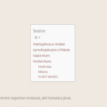
Tartalom
Hittanfoglalkozás az Iskolában
Gyermekfoglalkozások a Plébánián
Fiatalok Részére
Felnőttek Részére
Felnőtt hittan
Biblia óra
FELNŐTT KATEKÉZIS
eretnénk megtanítani mindazokat, akik hitoktatásra járnak.