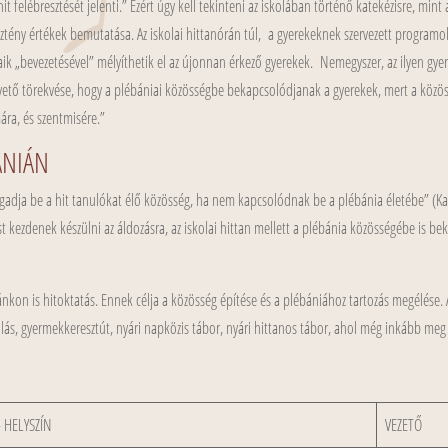
t felébresztését jelenti.” Ezért úgy kell tekinteni az iskolában történő katekézisre, mint
esztény értékek bemutatása. Az iskolai hittanórán túl, a gyerekeknek szervezett program
aik „bevezetésével” mélyíthetik el az újonnan érkező gyerekek. Nemegyszer, az ilyen gyer
pvető törekvése, hogy a plébániai közösségbe bekapcsolódjanak a gyerekek, mert a közös
mára, és szentmisére.”
ÁNIÁN
ogadja be a hit tanulókat élő közösség, ha nem kapcsolódnak be a plébánia életébe” (K
st kezdenek készülni az áldozásra, az iskolai hittan mellett a plébánia közösségébe is 
kon is hitoktatás. Ennek célja a közösség építése és a plébániához tartozás megélése.
ás, gyermekkeresztút, nyári napközis tábor, nyári hittanos tábor, ahol még inkább meg 
 HELYSZÍN
VEZETŐ