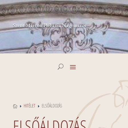
Szent Márton Plébánia Nagymaros
HITÉLET
ELSŐÁLDOZÁS

E
E
ELSŐÁLDOZÁS