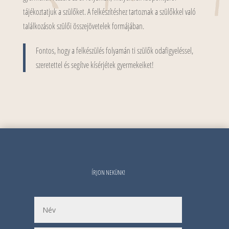
tájékoztatjuk a szülőket. A felkészítéshez tartoznak a szülőkkel való
találkozások szülői összejövetelek formájában.
Fontos, hogy a felkészülés folyamán ti szülők odafigyeléssel,
szeretettel és segítve kísérjétek gyermekeiket!
ÍRJON NEKÜNK!