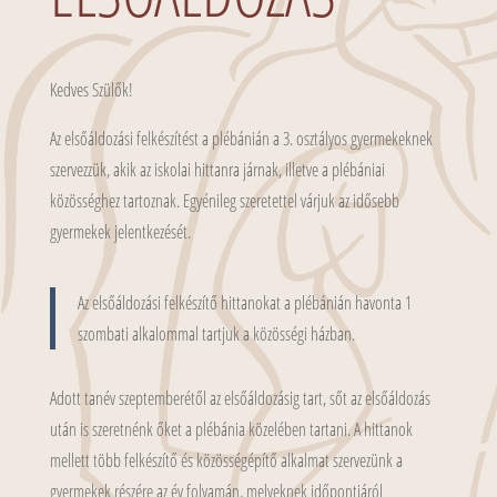
Kedves Szülők!
Az elsőáldozási felkészítést a plébánián a 3. osztályos gyermekeknek
szervezzük, akik az iskolai hittanra járnak, illetve a plébániai
közösséghez tartoznak. Egyénileg szeretettel várjuk az idősebb
gyermekek jelentkezését.
Az elsőáldozási felkészítő hittanokat a plébánián havonta 1
szombati alkalommal tartjuk a közösségi házban.
Adott tanév szeptemberétől az elsőáldozásig tart, sőt az elsőáldozás
után is szeretnénk őket a plébánia közelében tartani. A hittanok
mellett több felkészítő és közösségépítő alkalmat szervezünk a
gyermekek részére az év folyamán, melyeknek időpontjáról