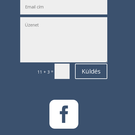
Küldés
=
11 + 3
