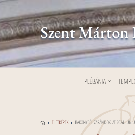
Szent Márton 
PLÉBÁNIA
TEMP
ÉLETKÉPEK
BAKONYBÉL ZARÁNDOKLAT 2024. JÚNIU

E
E