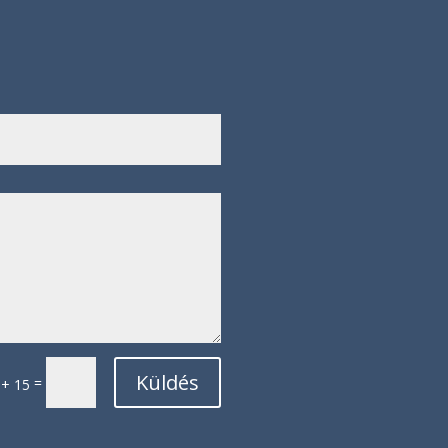
Küldés
=
 + 15