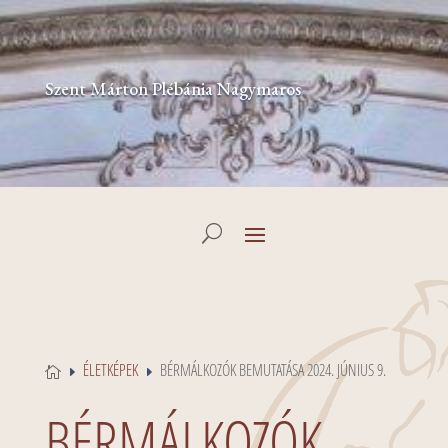
Szent Márton Plébánia Nagymaros
ÉLETKÉPEK
BÉRMÁLKOZÓK BEMUTATÁSA 2024. JÚNIUS 9.

E
E
BÉRMÁLKOZÓK