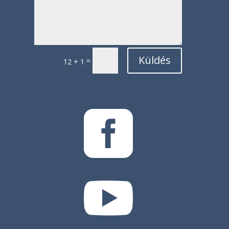
Küldés
=
12 + 1

