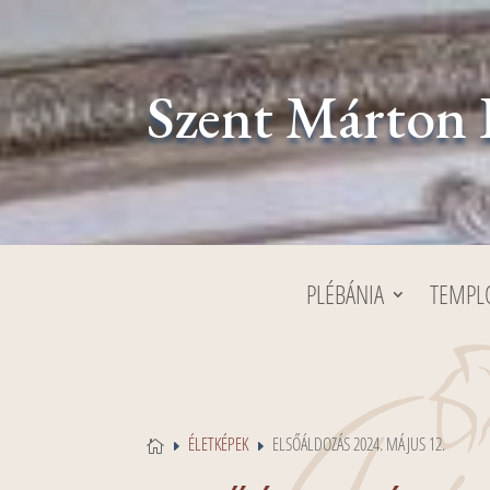
Szent Márton 
PLÉBÁNIA
TEMP
ÉLETKÉPEK
ELSŐÁLDOZÁS 2024. MÁJUS 12.

E
E