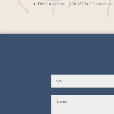
Dömösi ottalvós tábor: június 28-július 3. 3. osztályos kor