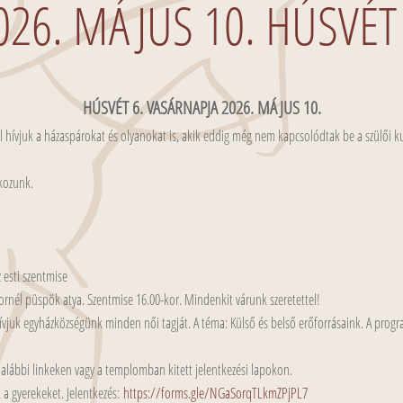
026. MÁJUS 10. HÚSVÉT
HÚSVÉT 6. VASÁRNAPJA 2026. MÁJUS 10.
tel hívjuk a házaspárokat és olyanokat is, akik eddig még nem kapcsolódtak be a szülői k
dkozunk.
l
 esti szentmise
ornél püspök atya. Szentmise 16.00-kor. Mindenkit várunk szeretettel!
ívjuk egyházközségünk minden női tagját. A téma: Külső és belső erőforrásaink. A progra
z alábbi linkeken vagy a templomban kitett jelentkezési lapokon.
 a gyerekeket. Jelentkezés:
https://forms.gle/NGaSorqTLkmZPjPL7