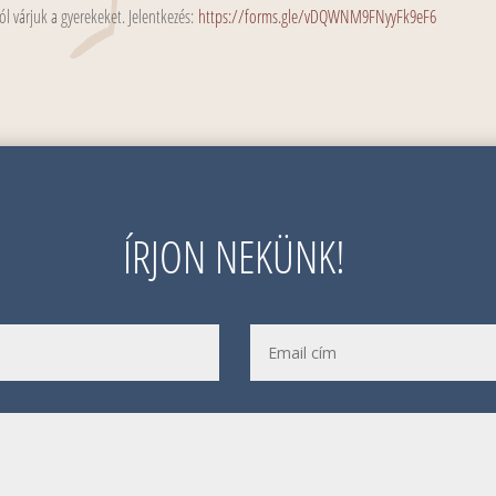
tól várjuk a gyerekeket. Jelentkezés:
https://forms.gle/vDQWNM9FNyyFk9eF6
ÍRJON NEKÜNK!