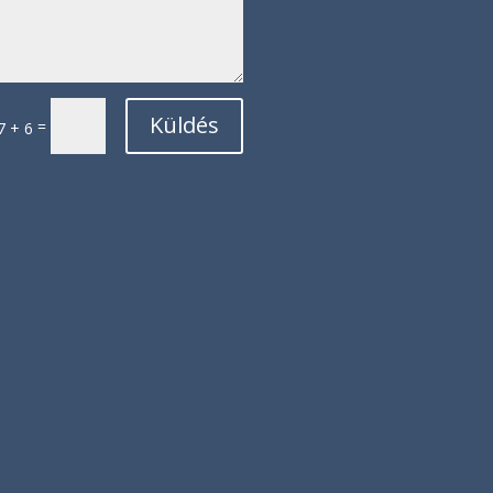
Küldés
=
7 + 6