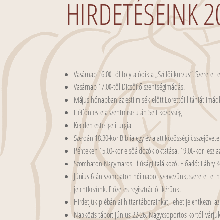
HIRDETÉSEINK 2
Vasárnap 16.00-tól folytatódik a „Szülői kurzus”. Szeretet
Vasárnap 17.00-től Dicsőítő szentségimádás.
Május hónapban az esti misék előtt Lorettói litániát imá
Hétfőn este a szentmise után Sejt közösség
Kedden este Igeliturgia
Szerdán 18.30-kor Biblia egy év alatt közösségi összejövete
Pénteken 15.00-kor elsőáldozók oktatása. 19.00-kor lesz az
Szombaton Nagymarosi ifjúsági találkozó. Előadó: Fábry K
Június 6-án szombaton női napot szervezünk, szeretettel h
jelentkezünk. Előzetes regisztrációt kérünk.
Hirdetjük plébániai hittantáborainkat, lehet jelentkezni a
Napközis tábor: június 22-26. Nagycsoportos kortól várjuk