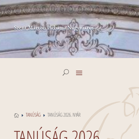
Szent Márton Plébánia Nagymaros
TANÚSÁG
TANÚSÁG 2026. NYÁR

E
E
TANÚSÁG 2026.