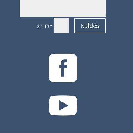
Küldés
=
2 + 13

