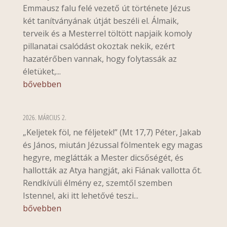
Emmausz falu felé vezető út története Jézus
két tanítványának útját beszéli el. Álmaik,
terveik és a Mesterrel töltött napjaik komoly
pillanatai csalódást okoztak nekik, ezért
hazatérőben vannak, hogy folytassák az
életüket,...
bővebben
2026. MÁRCIUS 2.
„Keljetek föl, ne féljetek!” (Mt 17,7) Péter, Jakab
és János, miután Jézussal fölmentek egy magas
hegyre, meglátták a Mester dicsőségét, és
hallották az Atya hangját, aki Fiának vallotta őt.
Rendkívüli élmény ez, szemtől szemben
Istennel, aki itt lehetővé teszi...
bővebben