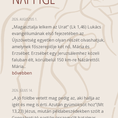
2026. AUGUSZTUS 1.
„Magasztalja lelkem az Urat” (Lk 1,46) Lukács
evangéliumának első fejezetében az
Újszövetség egyetlen olyan részét olvashatjuk,
amelynek főszereplője két nő, Mária és
Erzsébet. Erzsébet egy Jeruzsálemhez közeli
faluban élt, körülbelül 150 km-re Názárettől.
Mária...
bővebben
2026. JÚLIUS 14.
„A jó földbe vetett mag pedig az, aki hallja az
igét és meg is érti. Azután gyümölcsöt hoz”(Mt
13,23) Jézus, miután példabeszédekben szólt a
Genezáreti tó partján összegyűlt hatalmas