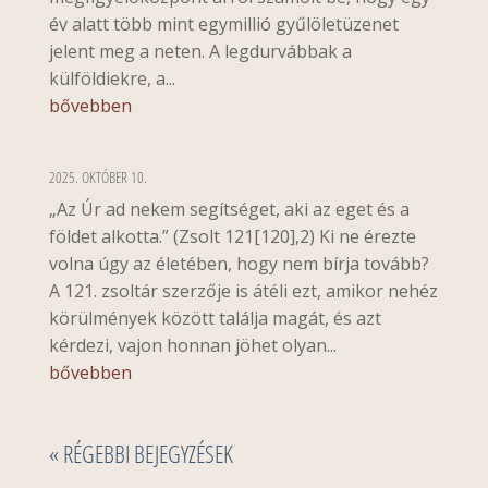
év alatt több mint egymillió gyűlöletüzenet
jelent meg a neten. A legdurvábbak a
külföldiekre, a...
bővebben
2025. OKTÓBER 10.
„Az Úr ad nekem segítséget, aki az eget és a
földet alkotta.” (Zsolt 121[120],2) Ki ne érezte
volna úgy az életében, hogy nem bírja tovább?
A 121. zsoltár szerzője is átéli ezt, amikor nehéz
körülmények között találja magát, és azt
kérdezi, vajon honnan jöhet olyan...
bővebben
« RÉGEBBI BEJEGYZÉSEK