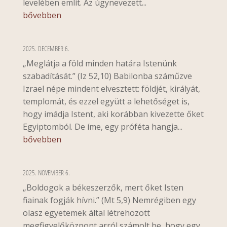
levelében említ. Az úgynevezett...
bővebben
2025. DECEMBER 6.
„Meglátja a föld minden határa Istenünk
szabadítását.” (Iz 52,10) Babilonba száműzve
Izrael népe mindent elvesztett: földjét, királyát,
templomát, és ezzel együtt a lehetőséget is,
hogy imádja Istent, aki korábban kivezette őket
Egyiptomból. De íme, egy próféta hangja...
bővebben
2025. NOVEMBER 6.
„Boldogok a békeszerzők, mert őket Isten
fiainak fogják hívni.” (Mt 5,9) Nemrégiben egy
olasz egyetemek által létrehozott
megfigyelőközpont arról számolt be, hogy egy