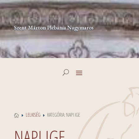
Szent Márton Plébánia Nagymaros
LELKISÉG
KATEGÓRIA: NAPI IGE

E
E
NAPI IGE