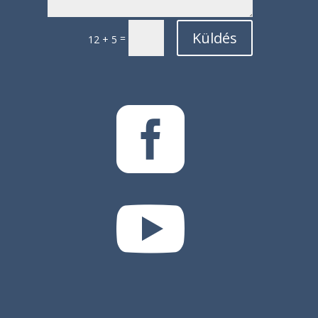
Küldés
=
12 + 5

