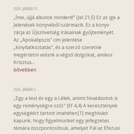
2026. JANUÁR 31.
„Íme, újjá alkotok mindent!” (Jel 21,5) Ez az ige a
Jelenések könyvéből származik. Ez a könyv
zárja az Újszövetség írásainak gyűjteményét.
Az „Apokalipszis” cím jelentése
„kinyilatkoztatás”, és a szerző szeretné
megértetni velünk a végső dolgokat, amikor
Krisztus...
bővebben
2026. JANUÁR 3.
„Egy a test és egy a Lélek, amint hivatásotok is
egy reménységre szól.” (Ef 4,4) A keresztények
egységéért tartott imahéten[1] meghívást
kapunk, hogy figyelmünket egy jellegzetes
témára összpontosítsuk, amelyet Pál az Efezusi