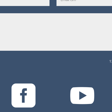
1

