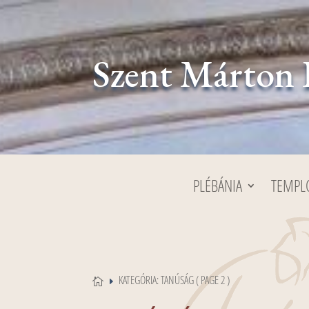
Szent Márton 
PLÉBÁNIA
TEMP
KATEGÓRIA: TANÚSÁG
( PAGE 2 )

E