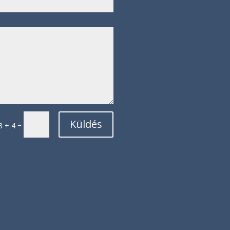
Küldés
=
3 + 4